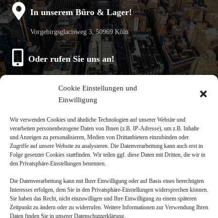
In unserem Büro & Lager!
Vorgebirgsglacisweg 3, 50969 Köln
Oder rufen Sie uns an!
Raimund Blanke
Cookie Einstellungen und
(+49) 0 172 245 43 59
Einwilligung
Mo - Fr, 8:00-17:00 Uhr
Wir verwenden Cookies und ähnliche Technologien auf unserer Website und
verarbeiten personenbezogene Daten von Ihnen (z.B. IP-Adresse), um z.B. Inhalte
und Anzeigen zu personalisieren, Medien von Drittanbietern einzubinden oder
Zugriffe auf unsere Website zu analysieren. Die Datenverarbeitung kann auch erst in
Folge gesetzter Cookies stattfinden. Wir teilen ggf. diese Daten mit Dritten, die wir in
den Privatsphäre-Einstellungen benennen.
Copyright
Die Datenverarbeitung kann mit Ihrer Einwilligung oder auf Basis eines berechtigten
Interesses erfolgen, dem Sie in den Privatsphäre-Einstellungen widersprechen können.
RBB-Köln 2022
Sie haben das Recht, nicht einzuwilligen und Ihre Einwilligung zu einem späteren
Zeitpunkt zu ändern oder zu widerrufen. Weitere Informationen zur Verwendung Ihren
Daten finden Sie in unserer Datenschutzerklärung.