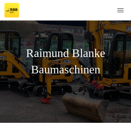
T
O
G
G
L
E
N
Raimund Blanke
A
V
I
Baumaschinen
G
A
T
I
O
N