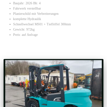
Baujahr: 2026 Bh: 4
Fahrwerk verstellbar
Planierschild mit Verbreiterungen
komplette Hydraulik
Schnellwechsel MS01 + Tieflöffel 300mm
Gewicht: 972kg
Preis: auf Anfrage