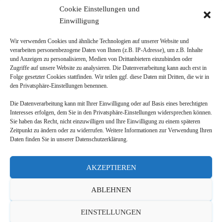
Cookie Einstellungen und
info@rbb-koeln.com
Einwilligung
Wir verwenden Cookies und ähnliche Technologien auf unserer Website und
verarbeiten personenbezogene Daten von Ihnen (z.B. IP-Adresse), um z.B. Inhalte
und Anzeigen zu personalisieren, Medien von Drittanbietern einzubinden oder
Zugriffe auf unsere Website zu analysieren. Die Datenverarbeitung kann auch erst in
Folge gesetzter Cookies stattfinden. Wir teilen ggf. diese Daten mit Dritten, die wir in
den Privatsphäre-Einstellungen benennen.
Copyright
Die Datenverarbeitung kann mit Ihrer Einwilligung oder auf Basis eines berechtigten
Interesses erfolgen, dem Sie in den Privatsphäre-Einstellungen widersprechen können.
RBB-Köln 2022
Sie haben das Recht, nicht einzuwilligen und Ihre Einwilligung zu einem späteren
Zeitpunkt zu ändern oder zu widerrufen. Weitere Informationen zur Verwendung Ihren
Daten finden Sie in unserer Datenschutzerklärung.
HOME
MASCHINEN
LAGERCONTAINER/SELFSTORAGE
AKZEPTIEREN
HYDRAULIKHÄMMER
KONTAKT
ABLEHNEN
IMPRESSUM & DATENSCHUTZERKLÄRUNG
EINSTELLUNGEN