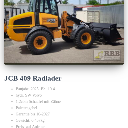
JCB 409 Radlader
Baujahr: 2025 Bh: 10.4
hydr. SW Volvo
1.2cbm Schaufel mit Zähne
Palettengabel
Garantie bis 10-2027
Gewicht: 6.437kg
Preis: auf Anfrage